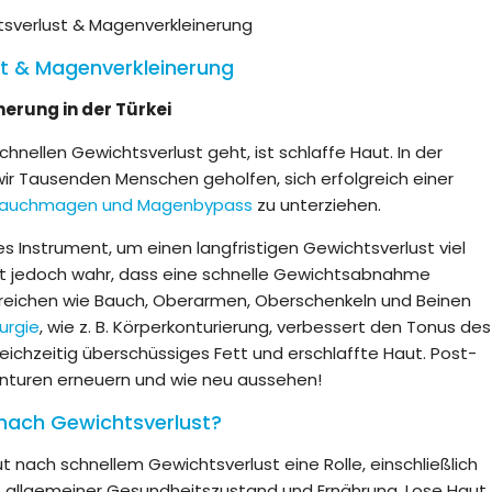
sverlust & Magenverkleinerung
t & Magenverkleinerung
erung in der Türkei
chnellen Gewichtsverlust geht, ist schlaffe Haut. In der
 wir Tausenden Menschen geholfen, sich erfolgreich einer
lauchmagen und Magenbypass
zu unterziehen.
s Instrument, um einen langfristigen Gewichtsverlust viel
Es ist jedoch wahr, dass eine schnelle Gewichtsabnahme
reichen wie Bauch, Oberarmen, Oberschenkeln und Beinen
urgie
, wie z. B. Körperkonturierung, verbessert den Tonus des
ichzeitig überschüssiges Fett und erschlaffte Haut. Post-
onturen erneuern und wie neu aussehen!
nach Gewichtsverlust?
t nach schnellem Gewichtsverlust eine Rolle, einschließlich
n, allgemeiner Gesundheitszustand und Ernährung. Lose Haut