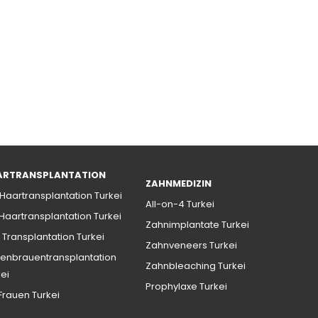
ARTRANSPLANTATION
ZAHNMEDIZIN
 Haartransplantation Turkei
All-on-4 Turkei
 Haartransplantation Turkei
Zahnimplantate Turkei
 Transplantation Turkei
Zahnveneers Turkei
enbrauentransplantation
Zahnbleaching Turkei
kei
Prophylaxe Turkei
 Frauen Turkei