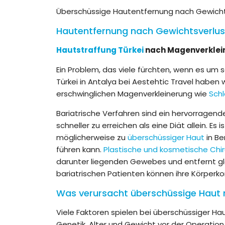
Überschüssige Hautentfernung nach Gewicht
Hautentfernung nach Gewichtsverlus
Hautstraffung Türkei
nach Magenverklein
Ein Problem, das viele fürchten, wenn es um s
Türkei in Antalya bei Aestehtic Travel haben
erschwinglichen Magenverkleinerung wie
Sch
Bariatrische Verfahren sind ein hervorragende
schneller zu erreichen als eine Diät allein. 
möglicherweise zu
überschüssiger Haut
in Be
führen kann.
Plastische und kosmetische Chir
darunter liegenden Gewebes und entfernt gle
bariatrischen Patienten können ihre Körperk
Was verursacht überschüssige Haut 
Viele Faktoren spielen bei überschüssiger Hau
Genetik, Alter und Gewicht vor der Operatio