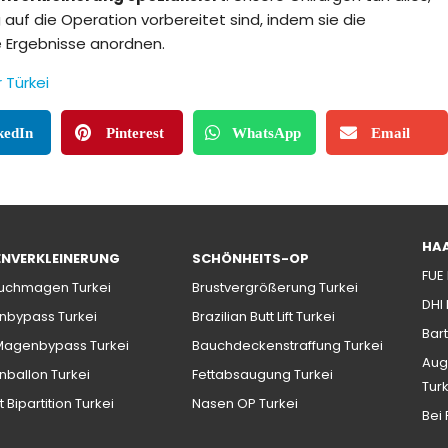
g auf die Operation vorbereitet sind, indem sie die
e Ergebnisse anordnen.
 Türkei
kedIn
Pinterest
WhatsApp
Email
HA
NVERKLEINERUNG
SCHÖNHEITS-OP
FUE
uchmagen Turkei
Brustvergrößerung Turkei
DHI
bypass Turkei
Brazilian Butt Lift Turkei
Bart
Magenbypass Turkei
Bauchdeckenstraffung Turkei
Aug
ballon Turkei
Fettabsaugung Turkei
Tur
t Bipartition Turkei
Nasen OP Turkei
Bei