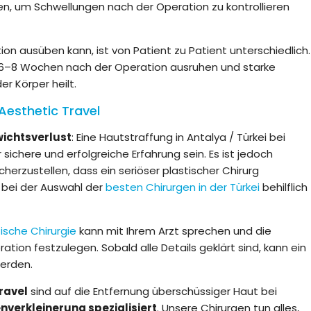
n, um Schwellungen nach der Operation zu kontrollieren
tion ausüben kann, ist von Patient zu Patient unterschiedlich.
n 6–8 Wochen nach der Operation ausruhen und starke
r Körper heilt.
 Aesthetic Travel
ichtsverlust
: Eine Hautstraffung in Antalya / Türkei bei
 sichere und erfolgreiche Erfahrung sein. Es ist jedoch
cherzustellen, dass ein seriöser plastischer Chirurg
 bei der Auswahl der
besten Chirurgen in der Türkei
behilflich
tische Chirurgie
kann mit Ihrem Arzt sprechen und die
ation festzulegen. Sobald alle Details geklärt sind, kann ein
werden.
ravel
sind auf die Entfernung überschüssiger Haut bei
verkleinerung spezialisiert
. Unsere Chirurgen tun alles,