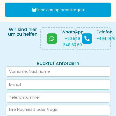
Finanzierung beantragen
Wir sind hier
WhatsApp
Telefon
um zu helfen
+90 549
+4941017
548 60 60
Rückruf Anfordern