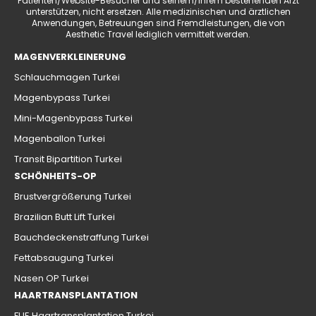
Patienten/Website-Besucher und seinem/ihrem bestehenden Arzt
unterstützen, nicht ersetzen. Alle medizinischen und ärztlichen
Anwendungen, Betreuungen sind Fremdleistungen, die von
Aesthetic Travel lediglich vermittelt werden.
MAGENVERKLEINERUNG
Schlauchmagen Turkei
Magenbypass Turkei
Mini-Magenbypass Turkei
Magenballon Turkei
Transit Bipartition Turkei
SCHÖNHEITS-OP
Brustvergrößerung Turkei
Brazilian Butt Lift Turkei
Bauchdeckenstraffung Turkei
Fettabsaugung Turkei
Nasen OP Turkei
HAARTRANSPLANTATION
FUE Haartransplantation Turkei