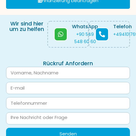
Finanzierung beantragen
Wir sind hier
WhatsApp
Telefon
um zu helfen
+90 549
+4941017
548 60 60
Rückruf Anfordern
Senden