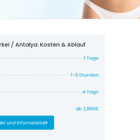
rkei / Antalya: Kosten & Ablauf
1 Tage
1-3 Stunden
4 Tage
ab 2,990€
kt und Infomaterial