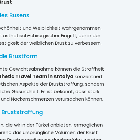
Brust
des Busens
 Schönheit und Weiblichkeit wahrgenommen.
 ästhetisch-chirurgischer Eingriff, der in der
stigkeit der weiblichen Brust zu verbessern.
 die Brustform
ante Gewichtsabnahme können die Straffheit
thetic Travel Team in Antalya
konzentriert
hetischen Aspekte der Bruststraffung, sondern
iche Gesundheit. Es ist bekannt, dass stark
 und Nackenschmerzen verursachen können.
r Bruststraffung
n, die wir in der Türkei anbieten, ermöglichen
hrend das ursprüngliche Volumen der Brust
 eine Brustvergrößerung durchgeführt werden.