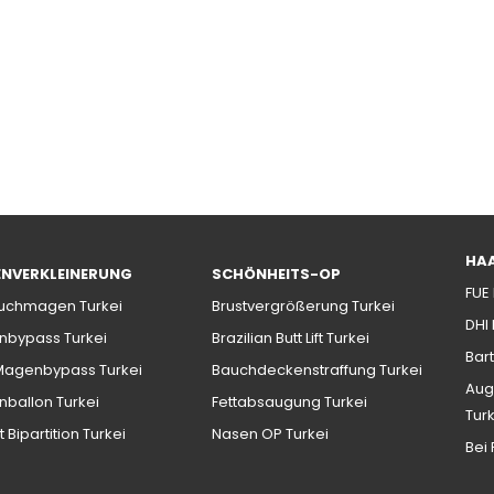
HA
NVERKLEINERUNG
SCHÖNHEITS-OP
FUE
uchmagen Turkei
Brustvergrößerung Turkei
DHI
bypass Turkei
Brazilian Butt Lift Turkei
Bart
Magenbypass Turkei
Bauchdeckenstraffung Turkei
Aug
ballon Turkei
Fettabsaugung Turkei
Tur
t Bipartition Turkei
Nasen OP Turkei
Bei