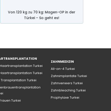
Von 120 kg zu 70 kg: Magen-OP in der
Türkei – So geht es!
ARTRANSPLANTATION
ZAHNMEDIZIN
 Haartransplantation Turkei
All-on-4 Turkei
 Haartransplantation Turkei
Zahnimplantate Turkei
 Transplantation Turkei
Zahnveneers Turkei
enbrauentransplantation
Zahnbleaching Turkei
kei
Prophylaxe Turkei
 Frauen Turkei