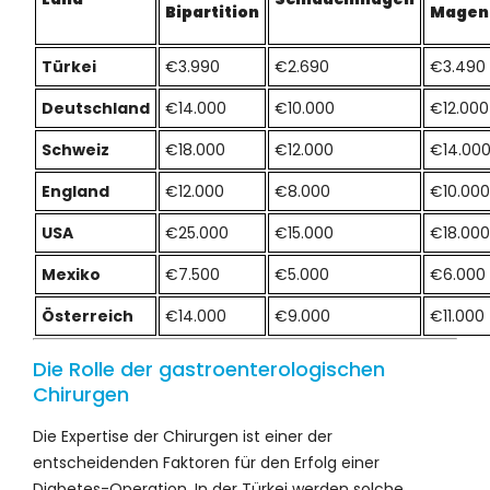
Bipartition
Magen
Türkei
€3.990
€2.690
€3.490
Deutschland
€14.000
€10.000
€12.000
Schweiz
€18.000
€12.000
€14.00
England
€12.000
€8.000
€10.000
USA
€25.000
€15.000
€18.000
Mexiko
€7.500
€5.000
€6.000
Österreich
€14.000
€9.000
€11.000
Die Rolle der gastroenterologischen
Chirurgen
Die Expertise der Chirurgen ist einer der
entscheidenden Faktoren für den Erfolg einer
Diabetes-Operation. In der Türkei werden solche