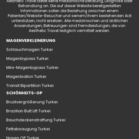
Aesthetic Travel bietet keine medizinische Beratung, Diagnose oder
Behandlung an. Die auf dieser Website bereitgestellten
Informationen sollen die Beziehung zwischen einem
Patienten/Website-Besucher und seinem/ihrem bestehenden Arzt
unterstützen, nicht ersetzen. Alle medizinischen und ärztlichen
Anwendungen, Betreuungen sind Fremdleistungen, die von
Aesthetic Travel lediglich vermittelt werden.
MAGENVERKLEINERUNG
Schlauchmagen Turkei
Magenbypass Turkei
Mini-Magenbypass Turkei
Magenballon Turkei
Transit Bipartition Turkei
SCHÖNHEITS-OP
Brustvergrößerung Turkei
Brazilian Butt Lift Turkei
Bauchdeckenstraffung Turkei
Fettabsaugung Turkei
Nasen OP Turkei