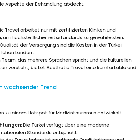
lle Aspekte der Behandlung abdeckt.
?
ic Travel arbeitet nur mit zertifizierten Kliniken und
 um höchste Sicherheitsstandards zu gewährleisten.
 Qualität der Versorgung sind die Kosten in der Türkei
tlichen Ländern.
m Team, das mehrere Sprachen spricht und die kulturellen
ten versteht, bietet Aesthetic Travel eine komfortable und
Ein wachsender Trend
en zu einem Hotspot für Medizintourismus entwickelt:
ichtungen
: Die Türkei verfügt über eine moderne
ternationalen Standards entspricht.
e in der Türkei haben internationale Qualifikationen und