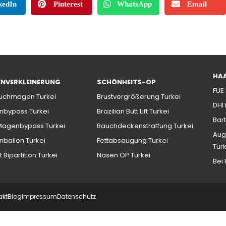
kedIn
Pinterest
WhatsApp
Email
HA
NVERKLEINERUNG
SCHÖNHEITS-OP
FUE
uchmagen Turkei
Brustvergrößerung Turkei
DHI
bypass Turkei
Brazilian Butt Lift Turkei
Bart
Magenbypass Turkei
Bauchdeckenstraffung Turkei
Aug
ballon Turkei
Fettabsaugung Turkei
Tur
t Bipartition Turkei
Nasen OP Turkei
Bei
akt
Blog
Impressum
Datenschutz