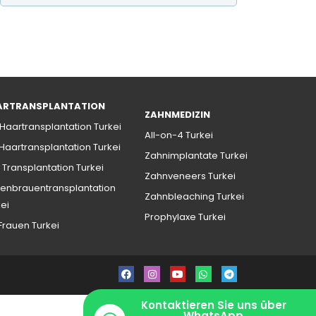
ARTRANSPLANTATION
ZAHNMEDIZIN
 Haartransplantation Turkei
All-on-4 Turkei
 Haartransplantation Turkei
Zahnimplantate Turkei
 Transplantation Turkei
Zahnveneers Turkei
enbrauentransplantation
Zahnbleaching Turkei
kei
Prophylaxe Turkei
 Frauen Turkei
Kontaktieren Sie uns über
WhatsApp