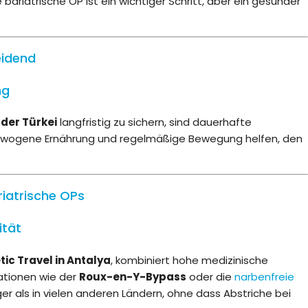
bariatrische OP ist ein wichtiger Schritt, aber ein gesunder
eidend
ng
der Türkei
langfristig zu sichern, sind dauerhafte
ewogene Ernährung und regelmäßige Bewegung helfen, den
ariatrische OPs
ität
tic Travel in Antalya
, kombiniert hohe medizinische
ationen wie der
Roux-en-Y-Bypass
oder die
narbenfreie
ger als in vielen anderen Ländern, ohne dass Abstriche bei