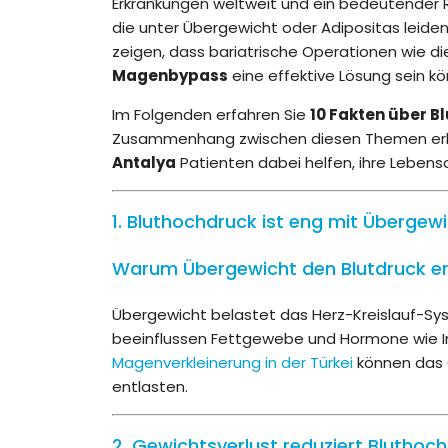
Erkrankungen weltweit und ein bedeutender Ri
die unter Übergewicht oder Adipositas leide
zeigen, dass bariatrische Operationen wie d
Magenbypass
eine effektive Lösung sein k
Im Folgenden erfahren Sie
10 Fakten über B
Zusammenhang zwischen diesen Themen erklä
Antalya
Patienten dabei helfen, ihre Lebensq
1. Bluthochdruck ist eng mit Übergew
Warum Übergewicht den Blutdruck e
Übergewicht belastet das Herz-Kreislauf-Sys
beeinflussen Fettgewebe und Hormone wie Insu
Magenverkleinerung in der Türkei
können das G
entlasten.
2. Gewichtsverlust reduziert Bluthoc