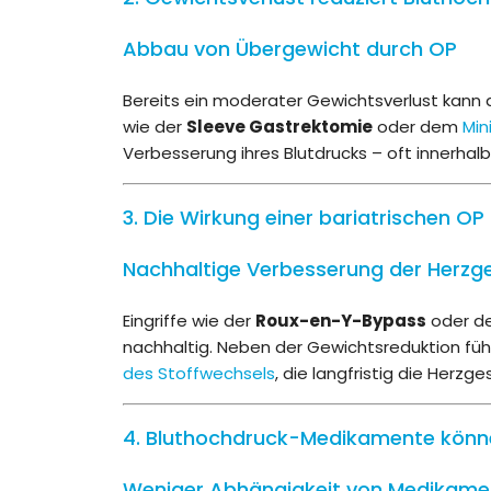
Abbau von Übergewicht durch OP
Bereits ein moderater Gewichtsverlust kann 
wie der
Sleeve Gastrektomie
oder dem
Mi
Verbesserung ihres Blutdrucks – oft innerha
3. Die Wirkung einer bariatrischen OP i
Nachhaltige Verbesserung der Herzg
Eingriffe wie der
Roux-en-Y-Bypass
oder d
nachhaltig. Neben der Gewichtsreduktion fü
des Stoffwechsels
, die langfristig die Herzg
4. Bluthochdruck-Medikamente könne
Weniger Abhängigkeit von Medikame