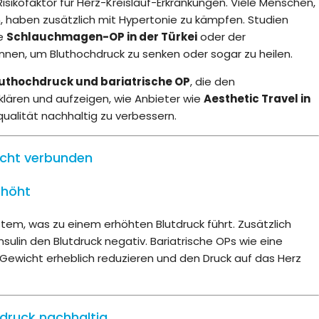
sikofaktor für Herz-Kreislauf-Erkrankungen. Viele Menschen,
n, haben zusätzlich mit Hypertonie zu kämpfen. Studien
ie
Schlauchmagen-OP in der Türkei
oder der
önnen, um Bluthochdruck zu senken oder sogar zu heilen.
luthochdruck und bariatrische OP
, die den
ren und aufzeigen, wie Anbieter wie
Aesthetic Travel in
ualität nachhaltig zu verbessern.
icht verbunden
rhöht
tem, was zu einem erhöhten Blutdruck führt. Zusätzlich
lin den Blutdruck negativ. Bariatrische OPs wie eine
ewicht erheblich reduzieren und den Druck auf das Herz
hdruck nachhaltig