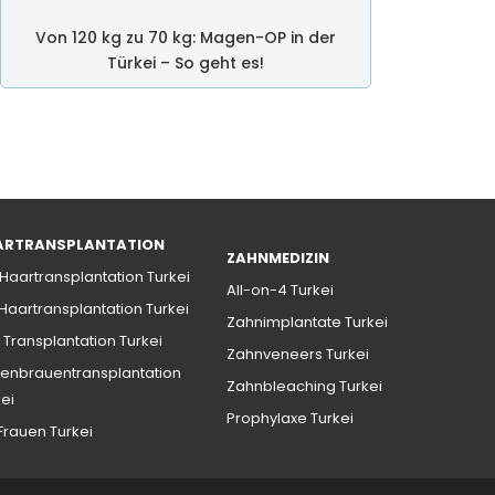
Von 120 kg zu 70 kg: Magen-OP in der
Türkei – So geht es!
ARTRANSPLANTATION
ZAHNMEDIZIN
 Haartransplantation Turkei
All-on-4 Turkei
 Haartransplantation Turkei
Zahnimplantate Turkei
 Transplantation Turkei
Zahnveneers Turkei
enbrauentransplantation
Zahnbleaching Turkei
kei
Prophylaxe Turkei
 Frauen Turkei