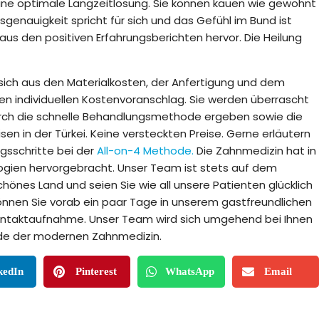
eine optimale Langzeitlösung. Sie können kauen wie gewohnt
genauigkeit spricht für sich und das Gefühl im Bund ist
us den positiven Erfahrungsberichten hervor. Die Heilung
ich aus den Materialkosten, der Anfertigung und dem
nen individuellen Kostenvoranschlag. Sie werden überrascht
durch die schnelle Behandlungsmethode ergeben sowie die
en in der Türkei. Keine versteckten Preise. Gerne erläutern
ngsschritte bei der
All-on-4 Methode.
Die Zahnmedizin hat in
gien hervorgebracht. Unser Team ist stets auf dem
hönes Land und seien Sie wie all unsere Patienten glücklich
önnen Sie vorab ein paar Tage in unserem gastfreundlichen
 Kontaktaufnahme. Unser Team wird sich umgehend bei Ihnen
ode der modernen Zahnmedizin.
kedIn
Pinterest
WhatsApp
Email