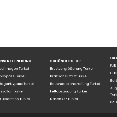
HA
NVERKLEINERUNG
SCHÖNHEITS-OP
FUE
uchmagen Turkei
Brustvergrößerung Turkei
DHI
bypass Turkei
Brazilian Butt Lift Turkei
Bart
Magenbypass Turkei
Bauchdeckenstraffung Turkei
Aug
ballon Turkei
Fettabsaugung Turkei
Tur
t Bipartition Turkei
Nasen OP Turkei
Bei