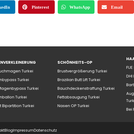
kedIn
Pinterest
WhatsApp
Email
HA
NVERKLEINERUNG
SCHÖNHEITS-OP
FUE
uchmagen Turkei
Brustvergrößerung Turkei
DHI
bypass Turkei
Brazilian Butt Lift Turkei
Bart
Magenbypass Turkei
Bauchdeckenstraffung Turkei
Aug
ballon Turkei
Fettabsaugung Turkei
Tur
t Bipartition Turkei
Nasen OP Turkei
Bei
akt
Blog
Impressum
Datenschutz