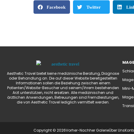
Facebook
Twitter
Lin
MAGE
Schla
Aesthetic Travel bietet keine medizinische Beratung, Diagnose
oder Behandlung an. Die auf dieser Website bereitgestellten
Magen
Informationen sollen die Beziehung zwischen einem
Patienten/Website-Besucher und seinem/ihrem bestehenden
Mini-
Arzt unterstützen, nicht ersetzen. Alle medizinischen und
Magen
ärztlichen Anwendungen, Betreuungen sind Fremdleistungen,
die von Aesthetic Travel lediglich vermittelt werden.
Transi
Copyright © 2026
Vorher-Nachher Galerie
Über Uns
Kont