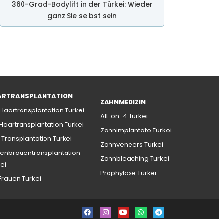
360-Grad-Bodylift in der Türkei: Wieder
ganz Sie selbst sein
ARTRANSPLANTATION
ZAHNMEDIZIN
 Haartransplantation Turkei
All-on-4 Turkei
 Haartransplantation Turkei
Zahnimplantate Turkei
 Transplantation Turkei
Zahnveneers Turkei
enbrauentransplantation
Zahnbleaching Turkei
kei
Prophylaxe Turkei
 Frauen Turkei