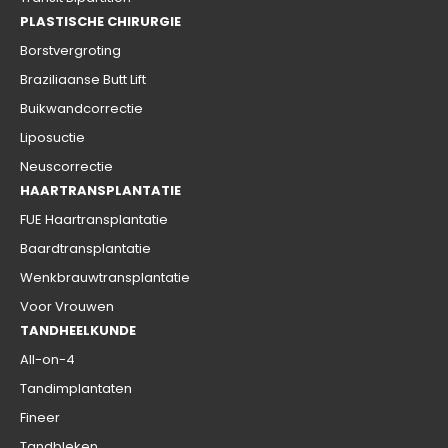
PLASTISCHE CHIRURGIE
Borstvergroting
Braziliaanse Butt Lift
Buikwandcorrectie
Liposuctie
Neuscorrectie
HAARTRANSPLANTATIE
FUE Haartransplantatie
Baardtransplantatie
Wenkbrauwtransplantatie
Voor Vrouwen
TANDHEELKUNDE
All-on-4
Tandimplantaten
Fineer
Tandbleken