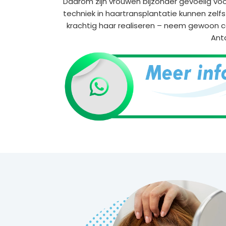
Daarom zijn vrouwen bijzonder gevoelig voo
techniek in haartransplantatie kunnen zelf
krachtig haar realiseren – neem gewoon 
Anta