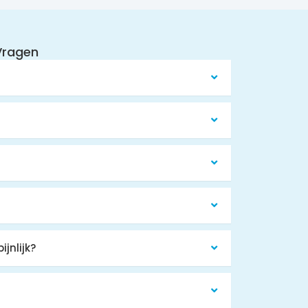
Vragen​
jnlijk?