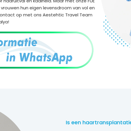
r haaruitval en kaalheid. Maar met onze FUE
s vrouwen hun eigen levensdroom van vol en
contact op met ons Aestehtic Travel Team
lya!
Is een haartransplantati