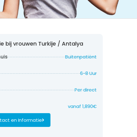
e bij vrouwen Turkije / Antalya
huis
Buitenpatiënt
6-8 Uur
Per direct
vanaf 1,890€
act en Informatie