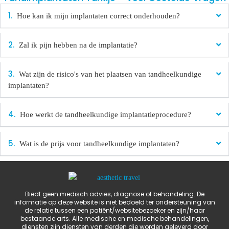
Hoe kan ik mijn implantaten correct onderhouden?
Zal ik pijn hebben na de implantatie?
Wat zijn de risico's van het plaatsen van tandheelkundige
implantaten?
Hoe werkt de tandheelkundige implantatieprocedure?
Wat is de prijs voor tandheelkundige implantaten?
Biedt geen medisch advies, diagnose of behandeling. De
informatie op deze website is niet bedoeld ter ondersteuning van
de relatie tussen een patiënt/websitebezoeker en zijn/haar
bestaande arts. Alle medische en medische behandelingen,
diensten zijn diensten van derden die worden geleverd door