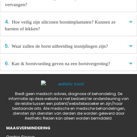
vervangen?
Hoe veilig zijn siliconen borstimplantaten? Kunnen ze
barsten of lekken?
Waar zullen de borst uitbreiding insnijdingen zijn?
Kan ik borstvoeding geven na een borstvergroting?
Biedt geen medisch advies, diagnose of behandeling. De
informatie op deze website is niet bedoeld ter ondersteuning van
de relatie tussen een patiënt/websitebezoeker en zijn/haar
bestaande arts. Alle medische en medische behandelingen,
diensten zijn diensten van derden die worden geleverd door
Aesthetic Reizen kan alleen worden bemiddeld.
MAAGVERMINDERING
Gastric Sleeve