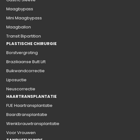
Maagbypass
Mini Maagbypass
Maagballon
Transit Bipartition
PLASTISCHE CHIRURGIE
Borstvergroting
Braziliaanse Butt Lift
Buikwandcorrectie
Liposuctie
Neuscorrectie
HAARTRANSPLANTATIE
FUE Haartransplantatie
Baardtransplantatie
Wenkbrauwtransplantatie
Voor Vrouwen