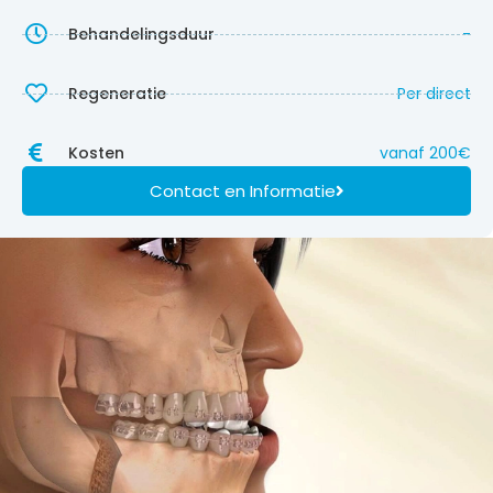
Behandelingsduur
-
Regeneratie
Per direct
Kosten
vanaf
200
€
Contact en Informatie