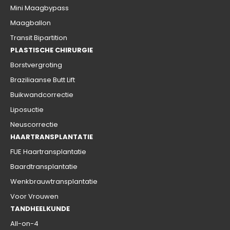
Mini Maagbypass
Maagballon
Transit Bipartition
PLASTISCHE CHIRURGIE
Borstvergroting
Braziliaanse Butt Lift
Buikwandcorrectie
Liposuctie
Neuscorrectie
HAARTRANSPLANTATIE
FUE Haartransplantatie
Baardtransplantatie
Wenkbrauwtransplantatie
Voor Vrouwen
TANDHEELKUNDE
All-on-4