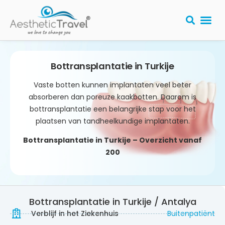
PLASTISCHE
Bottransplantatie in Turkije
Vaste botten kunnen implantaten veel beter
absorberen dan poreuze kaakbotten. Daarom is
bottransplantatie een belangrijke stap voor het
plaatsen van tandheelkundige implantaten.
Bottransplantatie in Turkije – Overzicht​ vanaf
200
Bottransplantatie in Turkije / Antalya
Verblijf in het Ziekenhuis
Buitenpatiënt