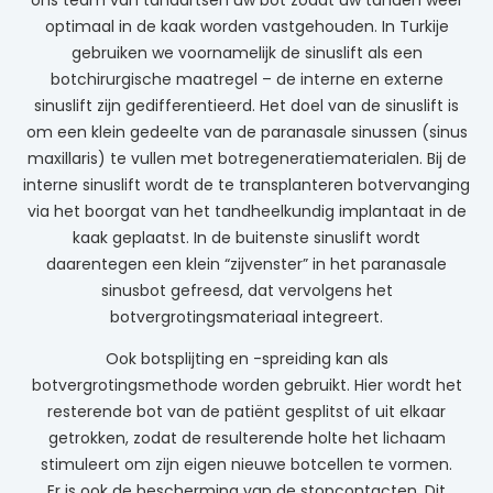
optimaal in de kaak worden vastgehouden. In Turkije
gebruiken we voornamelijk de sinuslift als een
botchirurgische maatregel – de interne en externe
sinuslift zijn gedifferentieerd. Het doel van de sinuslift is
om een klein gedeelte van de paranasale sinussen (sinus
maxillaris) te vullen met botregeneratiematerialen. Bij de
interne sinuslift wordt de te transplanteren botvervanging
via het boorgat van het tandheelkundig implantaat in de
kaak geplaatst. In de buitenste sinuslift wordt
daarentegen een klein “zijvenster” in het paranasale
sinusbot gefreesd, dat vervolgens het
botvergrotingsmateriaal integreert.
Ook botsplijting en -spreiding kan als
botvergrotingsmethode worden gebruikt. Hier wordt het
resterende bot van de patiënt gesplitst of uit elkaar
getrokken, zodat de resulterende holte het lichaam
stimuleert om zijn eigen nieuwe botcellen te vormen.
Er is ook de bescherming van de stopcontacten. Dit