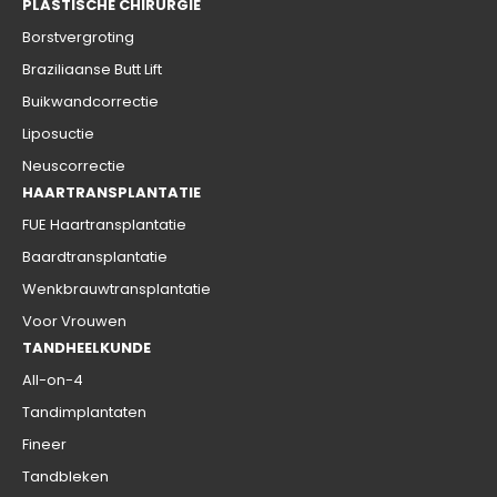
PLASTISCHE CHIRURGIE
Borstvergroting
Braziliaanse Butt Lift
Buikwandcorrectie
Liposuctie
Neuscorrectie
HAARTRANSPLANTATIE
FUE Haartransplantatie
Baardtransplantatie
Wenkbrauwtransplantatie
Voor Vrouwen
TANDHEELKUNDE
All-on-4
Tandimplantaten
Fineer
Tandbleken