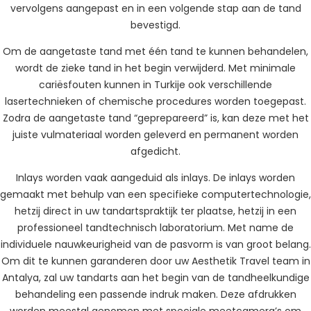
vervolgens aangepast en in een volgende stap aan de tand
bevestigd.
Om de aangetaste tand met één tand te kunnen behandelen,
wordt de zieke tand in het begin verwijderd. Met minimale
cariësfouten kunnen in Turkije ook verschillende
lasertechnieken of chemische procedures worden toegepast.
Zodra de aangetaste tand “geprepareerd” is, kan deze met het
juiste vulmateriaal worden geleverd en permanent worden
afgedicht.
Inlays worden vaak aangeduid als inlays. De inlays worden
gemaakt met behulp van een specifieke computertechnologie,
hetzij direct in uw tandartspraktijk ter plaatse, hetzij in een
professioneel tandtechnisch laboratorium. Met name de
individuele nauwkeurigheid van de pasvorm is van groot belang.
Om dit te kunnen garanderen door uw Aesthetik Travel team in
Antalya, zal uw tandarts aan het begin van de tandheelkundige
behandeling een passende indruk maken. Deze afdrukken
worden meestal genomen met speciale meetcamera’s om