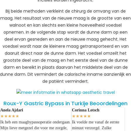
incisies worden ingebracht.
Bij beide methoden verkleint de chirurg de omvang van de
maag. Het resultaat van de nieuwe maag is de grootte van een
walnoot en kan slechts een kleine hoeveelheid voedsel
opnemen. In de volgende stap wordt de dunne darm op een
deel ervan gesneden en aan de nieuwe maag gehecht. Het
voedsel wordt naar de kleinere maag getransporteerd en van
daaruit direct naar de dunne darm. Het voedsel omzeilt het
grootste deel van de maag en het eerste deel van de dunne
darm en bereikt in plaats daarvan het middelste deel van de
dunne darm. Dit vermindert de calorische inname aanzienlijk en
de patiënt vermindert.
Roux-Y Gastric Bypass in Turkije Beoordelingen
Anela Ajdari
Corinna Lotsch
★
★
★
★
★
★
★
★
★
★
Ik heb een maagbypassoperatie ondergaan.
Ik voelde me vanaf de eerste
Mijn lieve metgezel die voor me zorgde,
minuut verzorgd. Zulke