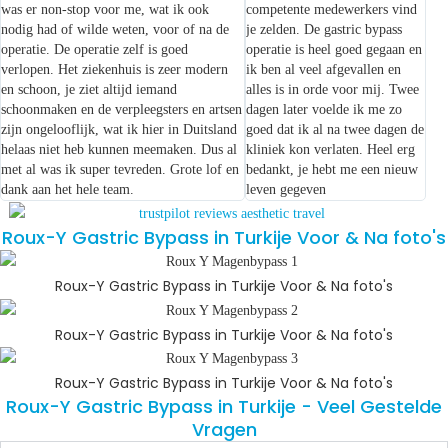
was er non-stop voor me, wat ik ook
competente medewerkers vind
nodig had of wilde weten, voor of na de
je zelden. De gastric bypass
operatie. De operatie zelf is goed
operatie is heel goed gegaan en
verlopen. Het ziekenhuis is zeer modern
ik ben al veel afgevallen en
en schoon, je ziet altijd iemand
alles is in orde voor mij. Twee
schoonmaken en de verpleegsters en artsen
dagen later voelde ik me zo
zijn ongelooflijk, wat ik hier in Duitsland
goed dat ik al na twee dagen de
helaas niet heb kunnen meemaken. Dus al
kliniek kon verlaten. Heel erg
met al was ik super tevreden. Grote lof en
bedankt, je hebt me een nieuw
dank aan het hele team.
leven gegeven
Roux-Y Gastric Bypass in Turkije Voor & Na foto's
Roux-Y Gastric Bypass in Turkije Voor & Na foto's
Roux-Y Gastric Bypass in Turkije Voor & Na foto's
Roux-Y Gastric Bypass in Turkije Voor & Na foto's
Roux-Y Gastric Bypass in Turkije - Veel Gestelde
Vragen​