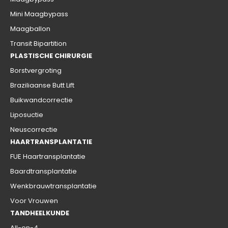
Mini Maagbypass
Maagballon
Transit Bipartition
PLASTISCHE CHIRURGIE
Borstvergroting
Braziliaanse Butt Lift
Buikwandcorrectie
Liposuctie
Neuscorrectie
HAARTRANSPLANTATIE
FUE Haartransplantatie
Baardtransplantatie
Wenkbrauwtransplantatie
Voor Vrouwen
TANDHEELKUNDE
All-on-4