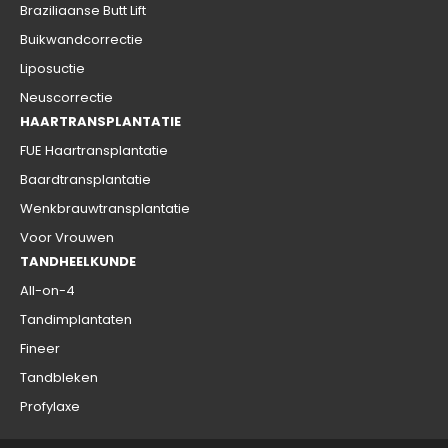
Braziliaanse Butt Lift
Buikwandcorrectie
Liposuctie
Neuscorrectie
HAARTRANSPLANTATIE
FUE Haartransplantatie
Baardtransplantatie
Wenkbrauwtransplantatie
Voor Vrouwen
TANDHEELKUNDE
All-on-4
Tandimplantaten
Fineer
Tandbleken
Profylaxe