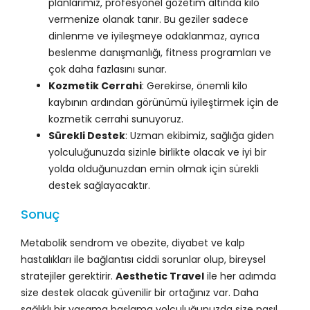
planlarımız, profesyonel gözetim altında kilo
vermenize olanak tanır. Bu geziler sadece
dinlenme ve iyileşmeye odaklanmaz, ayrıca
beslenme danışmanlığı, fitness programları ve
çok daha fazlasını sunar.
Kozmetik Cerrahi
: Gerekirse, önemli kilo
kaybının ardından görünümü iyileştirmek için de
kozmetik cerrahi sunuyoruz.
Sürekli Destek
: Uzman ekibimiz, sağlığa giden
yolculuğunuzda sizinle birlikte olacak ve iyi bir
yolda olduğunuzdan emin olmak için sürekli
destek sağlayacaktır.
Sonuç
Metabolik sendrom ve obezite, diyabet ve kalp
hastalıkları ile bağlantısı ciddi sorunlar olup, bireysel
stratejiler gerektirir.
Aesthetic Travel
ile her adımda
size destek olacak güvenilir bir ortağınız var. Daha
sağlıklı bir yaşama başlama yolculuğunuzda size nasıl