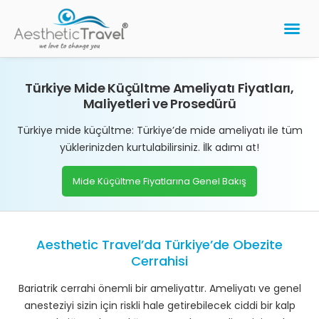
MİDE K
PLASTİK CE
GÖZ LAZER
DİŞ TED
Türkiye Mide Küçültme Ameliyatı Fiyatları,
Maliyetleri ve Prosedürü
Türkiye mide küçültme: Türkiye’de mide ameliyatı ile tüm
yüklerinizden kurtulabilirsiniz. İlk adımı at!
Mide Küçültme Fiyatlarına Genel Bakış
Aesthetic Travel’da Türkiye’de Obezite
Cerrahisi
Bariatrik cerrahi önemli bir ameliyattır. Ameliyatı ve genel
anesteziyi sizin için riskli hale getirebilecek ciddi bir kalp