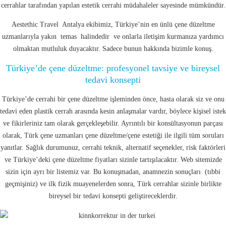
cerrahlar tarafından yapılan estetik cerrahi müdahaleler sayesinde mümkündür.
Aestethic Travel Antalya ekibimiz, Türkiye’nin en ünlü çene düzeltme
uzmanlarıyla yakın temas halindedir ve onlarla iletişim kurmanıza yardımcı
olmaktan mutluluk duyacaktır. Sadece bunun hakkında bizimle konuş.
Türkiye’de çene düzeltme: profesyonel tavsiye ve bireysel
tedavi konsepti
Türkiye’de cerrahi bir çene düzeltme işleminden önce, hasta olarak siz ve onu
tedavi eden plastik cerrah arasında kesin anlaşmalar vardır, böylece kişisel istek
ve fikirleriniz tam olarak gerçekleşebilir. Ayrıntılı bir konsültasyonun parçası
olarak, Türk çene uzmanları çene düzeltme/çene estetiği ile ilgili tüm soruları
yanıtlar. Sağlık durumunuz, cerrahi teknik, alternatif seçenekler, risk faktörleri
ve Türkiye’deki çene düzeltme fiyatları sizinle tartışılacaktır. Web sitemizde
sizin için ayrı bir listemiz var. Bu konuşmadan, anamnezin sonuçları (tıbbi
geçmişiniz) ve ilk fizik muayenelerden sonra, Türk cerrahlar sizinle birlikte
bireysel bir tedavi konsepti geliştireceklerdir.