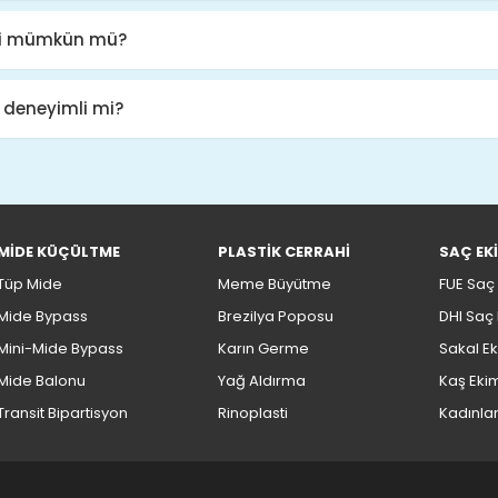
ahi mümkün mü?
 deneyimli mi?
MİDE KÜÇÜLTME
PLASTİK CERRAHİ
SAÇ EK
Tüp Mide
Meme Büyütme
FUE Saç 
Mide Bypass
Brezilya Poposu
DHI Saç 
Mini-Mide Bypass
Karın Germe
Sakal Ek
Mide Balonu
Yağ Aldırma
Kaş Eki
Transit Bipartisyon
Rinoplasti
Kadınla