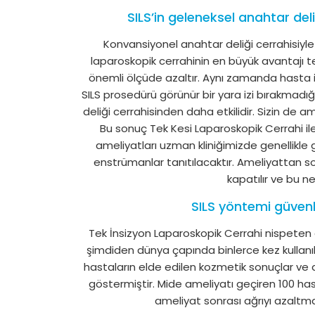
SILS’in geleneksel anahtar deli
Konvansiyonel anahtar deliği cerrahisiyle 
laparoskopik cerrahinin en büyük avantajı tek
önemli ölçüde azaltır. Aynı zamanda hasta için
SILS prosedürü görünür bir yara izi bırakmad
deliği cerrahisinden daha etkilidir. Sizin de ame
Bu sonuç Tek Kesi Laparoskopik Cerrahi i
ameliyatları uzman kliniğimizde genellikle
enstrümanlar tanıtılacaktır. Ameliyattan so
kapatılır ve bu 
SILS yöntemi güvenl
Tek İnsizyon Laparoskopik Cerrahi nispeten
şimdiden dünya çapında binlerce kez kullanılmış
hastaların elde edilen kozmetik sonuçlar ve 
göstermiştir. Mide ameliyatı geçiren 100 hasta
ameliyat sonrası ağrıyı azaltm