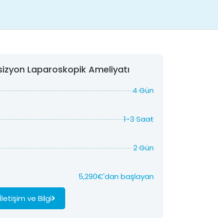
nsizyon Laparoskopik Ameliyatı
4 Gün
1-3 Saat
2 Gün
5,290
€'dan başlayan
İletişim ve Bilgi