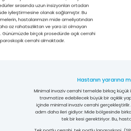
edürler sırasında uzun insizyonları ortadan
de iyileştirmesine olanak sağlamıştır. Bu
lemelerin, hastalarımızın mide ameliyatından
aha az rahatsızlıktan ve yara izi olmayan
uz. Günümüzde birçok prosedürde açık cerrahi
laparoskopik cerrahi almaktadır.
Hastanın yararına mi
Minimal invaziv cerrahi temelde birkaç küçük in
travmatize edebilecek büyük bir açıklık yap
içinde minimal invaziv cerrahi gerçekleştirili
adım daha ileri gidiyor: Mide bölgesinde birk
tek bir kesi gerektiriyor. Bu, hast
Tek portlu cerrahi, tek portlu laparoskopi (SP