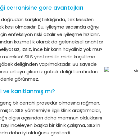
ği cerrahisine göre avantajları
doğrudan karşılaştırıldığında, tek kesiden
 kesi olmasıdır. Bu, iyileşme sırasında ağrıyı
 enfeksiyon riski azalır ve iyileşme hızlanır.
ığından kozmetik olarak da geleneksel anahtar
liyatsız, izsiz, ince bir karın hayaliniz yok mu?
le mümkün! SILS yöntemi ile mide küçültme
 göbek deliğinden yapılmaktadır. Bu sayede
nra ortaya çıkan iz göbek deliği tarafından
nedenle görünmez.
i ve kanıtlanmış mı?
 genç bir cerrahi prosedür olmasına rağmen,
tır. SILS yöntemiyle ilgili klinik araştırmalar,
ağrı algısı açısından daha memnun olduklarını
yı inceleyen başka bir klinik çalışma, SILS’in
ada daha iyi olduğunu gösterdi.