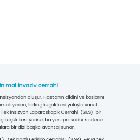
nimal invaziv cerrahi
sizyondan oluşur. Hastanın cildini ve kaslarını
mak yerine, birkaç küçük kesi yoluyla vücut
r. Tek İnsizyon Laparoskopik Cerrahi (SILS) bir
aç küçük kesi yerine, bu yeni prosedür sadece
alara bir dizi başka avantaj sunar.
L) , tek portlu erişim cerrahisi (SAP) veya tek