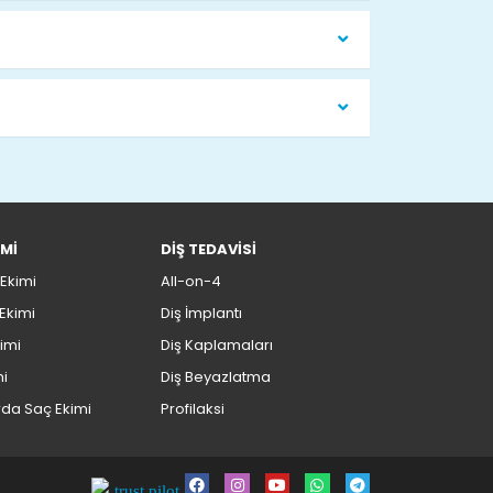
İMİ
DİŞ TEDAVİSİ
Ekimi
All-on-4
Ekimi
Diş İmplantı
imi
Diş Kaplamaları
mi
Diş Beyazlatma
rda Saç Ekimi
Profilaksi